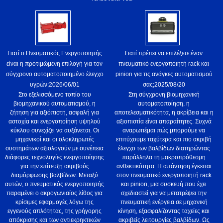
Γιατί ο Πνευματικός Ενεργοποιητής
Γιατί πρέπει να επιλέξετε έναν
είναι η προτιμώμενη επιλογή για τον
πνευματικό ενεργοποιητή rack και
σύγχρονο αυτοματοποιημένο έλεγχο
pinion για τις ανάγκες αυτοματισμού
υγρών;
2026/06/01
σας;
2025/08/20
Στο εξελισσόμενο τοπίο του
Στη σύγχρονη βιομηχανική
βιομηχανικού αυτοματισμού, η
αυτοματοποίηση, η
ζήτηση για αξιόπιστη, ασφαλή για
αποτελεσματικότητα, η ακρίβεια και η
αστοχία και ενεργοποίηση υψηλού
αξιοπιστία είναι απαραίτητες. Συχνά
κύκλου συνεχίζει να αυξάνεται. Οι
αναρωτιέμαι πώς μπορούμε να
μηχανικοί και οι ολοκληρωτές
επιτύχουμε ταχύτερα και πιο ακριβή
συστημάτων αξιολογούν με συνέπεια
έλεγχο των βαλβίδων διατηρώντας
διάφορες τεχνολογίες ενεργοποίησης
παράλληλα τη μακροπρόθεσμη
για την επίτευξη ακριβούς
ανθεκτικότητα. Η απάντηση έγκειται
διαμόρφωσης βαλβίδων. Μεταξύ
στον πνευματικό ενεργοποιητή rack
αυτών, ο πνευματικός ενεργοποιητής
και pinion, μια συσκευή που έχει
παραμένει ο ακρογωνιαίος λίθος για
σχεδιαστεί για να μετατρέψει την
κρίσιμες εφαρμογές λόγω της
πνευματική ενέργεια σε μηχανική
εγγενούς απλότητας, της γρήγορης
κίνηση, εξασφαλίζοντας ταχείες και
απόκρισης και των αντιεκρηκτικών
ακριβείς λειτουργίες βαλβίδων. Ως