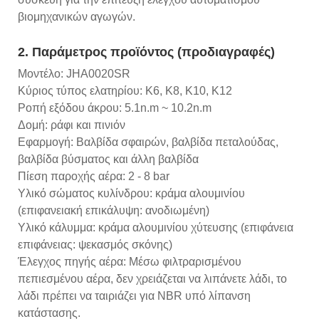
βιομηχανικών αγωγών.
2. Παράμετρος προϊόντος (προδιαγραφές)
Μοντέλο: JHA0020SR
Κύριος τύπος ελατηρίου: K6, K8, K10, K12
Ροπή εξόδου άκρου: 5.1n.m ~ 10.2n.m
Δομή: ράφι και πινιόν
Εφαρμογή: Βαλβίδα σφαιρών, βαλβίδα πεταλούδας,
βαλβίδα βύσματος και άλλη βαλβίδα
Πίεση παροχής αέρα: 2 - 8 bar
Υλικό σώματος κυλίνδρου: κράμα αλουμινίου
(επιφανειακή επικάλυψη: ανοδιωμένη)
Υλικό κάλυμμα: κράμα αλουμινίου χύτευσης (επιφάνεια
επιφάνειας: ψεκασμός σκόνης)
Έλεγχος πηγής αέρα: Μέσω φιλτραρισμένου
πεπιεσμένου αέρα, δεν χρειάζεται να λιπάνετε λάδι, το
λάδι πρέπει να ταιριάζει για NBR υπό λίπανση
κατάστασης.