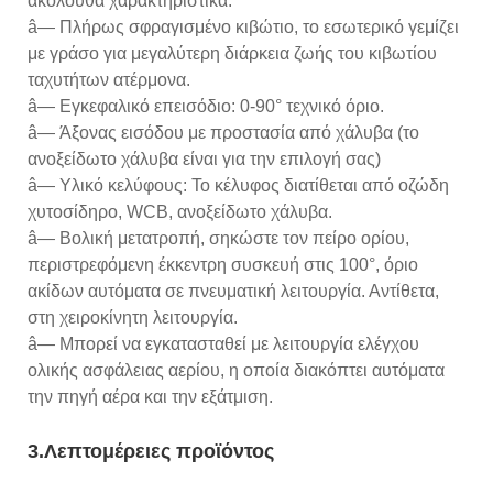
ακόλουθα χαρακτηριστικά:
â— Πλήρως σφραγισμένο κιβώτιο, το εσωτερικό γεμίζει
με γράσο για μεγαλύτερη διάρκεια ζωής του κιβωτίου
ταχυτήτων ατέρμονα.
â— Εγκεφαλικό επεισόδιο: 0-90° τεχνικό όριο.
â— Άξονας εισόδου με προστασία από χάλυβα (το
ανοξείδωτο χάλυβα είναι για την επιλογή σας)
â— Υλικό κελύφους: Το κέλυφος διατίθεται από οζώδη
χυτοσίδηρο, WCB, ανοξείδωτο χάλυβα.
â— Βολική μετατροπή, σηκώστε τον πείρο ορίου,
περιστρεφόμενη έκκεντρη συσκευή στις 100°, όριο
ακίδων αυτόματα σε πνευματική λειτουργία. Αντίθετα,
στη χειροκίνητη λειτουργία.
â— Μπορεί να εγκατασταθεί με λειτουργία ελέγχου
ολικής ασφάλειας αερίου, η οποία διακόπτει αυτόματα
την πηγή αέρα και την εξάτμιση.
3.Λεπτομέρειες προϊόντος