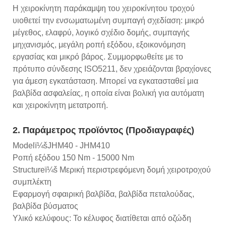
Η χειροκίνητη παράκαμψη του χειροκίνητου τροχού
υιοθετεί την ενσωματωμένη συμπαγή σχεδίαση: μικρό
μέγεθος, ελαφρύ, λογικό σχέδιο δομής, συμπαγής
μηχανισμός, μεγάλη ροπή εξόδου, εξοικονόμηση
εργασίας και μικρό βάρος. Συμμορφωθείτε με το
πρότυπο σύνδεσης ISO5211, δεν χρειάζονται βραχίονες
για άμεση εγκατάσταση. Μπορεί να εγκατασταθεί μια
βαλβίδα ασφαλείας, η οποία είναι βολική για αυτόματη
και χειροκίνητη μετατροπή.
2. Παράμετρος προϊόντος (Προδιαγραφές)
Modelï¼šJHM40 - JHM410
Ροπή εξόδου 150 Nm - 15000 Nm
Structureï¼š Μερική περιστρεφόμενη δομή χειροτροχού
συμπλέκτη
Εφαρμογή σφαιρική βαλβίδα, βαλβίδα πεταλούδας,
βαλβίδα βύσματος
Υλικό κελύφους: Το κέλυφος διατίθεται από οζώδη