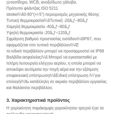
χυτοσίδηρο, WCB, ανοξείδωτο χάλυβα.
Πρότυπο φλάντζας ISO 5211
strokeï¼š0-90°(+/-5°) περιορισμός μηχανικής θέσης
Τυπική θερμοκρασίαï¼šΤυπική -20â„ƒ~80â„ƒ
Χαμηλή θερμοκρασία -40â„ƒ~80â„ƒ
Υψηλή θερμοκρασία -20â„ƒ~120â„ƒ
Σφράγιση βαθμού προστασίας εισόδουï¼šIP67, που
εφαρμόζεται στο τυπικό περιβάλλονï¼Œ
το ειδικό περιβάλλον μπορεί να προσαρμοστεί σε IP68
Βαλβίδα ασφαλείαςï¼š Μπορεί να εγκατασταθεί με
πλήρη λειτουργία ελέγχου αερίου, η οποία μπορεί να
αποκόψει αυτόματα την πηγή αέρα και την εξάτμιση
επιφανειακή επίστρωσηï¼šΕιδική επίστρωση ï¼ˆγια
επιλογήï¼‰ κατάλληλη σε ακραίο περιβάλλον εργασίας
και θαλάσσιο περιβάλλον.
3. Χαρακτηριστικά προϊόντος
Η χειροκίνητη παράκαμψη χειροκίνητου τροχού έχει τα