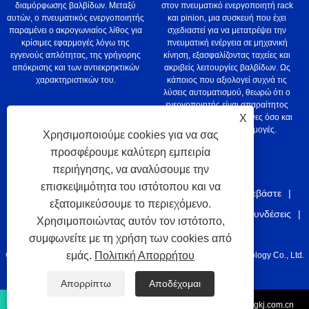
διαμόρφωσης βαλβίδων. Μεταξύ
στον πνευματικό ενεργοποιητή rack
αυτών, ο πνευματικός ενεργοποιητής
και pinion, μια συσκευή που έχει
παραμένει ο ακρογωνιαίος λίθος για
σχεδιαστεί για να μετατρέψει την
κρίσιμες εφαρμογές λόγω της
πνευματική ενέργεια σε μηχανική
εγγενούς απλότητας, της γρήγορης
κίνηση, εξασφαλίζοντας ταχείες και
απόκρισης και των αντιεκρηκτικών
ακριβείς λειτουργίες βαλβίδων. Ως
χαρακτηριστικών του.
κάποιος που αξιολογεί συχνά τις
λύσεις αυτοματισμού, θεωρώ ότι ο
ενεργοποιητής είναι απαραίτητος
τόσο για τις τυποποιημένες όσο και
X
για τις κρίσιμες εφαρμογές.
Χρησιμοποιούμε cookies για να σας
προσφέρουμε καλύτερη εμπειρία
περιήγησης, να αναλύσουμε την
επισκεψιμότητα του ιστότοπου και να
Σπίτι
Σχετικά με εμάς
Προϊόντα
Νέα
Κατεβάστε
εξατομικεύσουμε το περιεχόμενο.
Αποστολή Ερώτησης
Επικοινωνήστε μαζί μας
Συνδέσεις
Χρησιμοποιώντας αυτόν τον ιστότοπο,
Sitemap
RSS
XML
Privacy Policy
συμφωνείτε με τη χρήση των cookies από
εμάς.
Πολιτική Απορρήτου
Copyright © 2021 Taizhou Juhang Automation Equipement Technology Co., Ltd.
Όλα τα δικαιώματα διατηρούνται.
Απορρίπτω
Αποδέχομαι
+86-576-87208157
juhang@juhangkj.com.cn