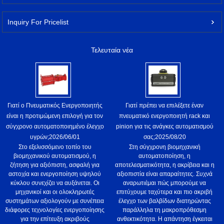
Inquiry For Pricelist
Τελευταία νέα
Γιατί ο Πνευματικός Ενεργοποιητής
Γιατί πρέπει να επιλέξετε έναν
είναι η προτιμώμενη επιλογή για τον
πνευματικό ενεργοποιητή rack και
σύγχρονο αυτοματοποιημένο έλεγχο
pinion για τις ανάγκες αυτοματισμού
υγρών;
2026/06/01
σας;
2025/08/20
Στο εξελισσόμενο τοπίο του
Στη σύγχρονη βιομηχανική
βιομηχανικού αυτοματισμού, η
αυτοματοποίηση, η
ζήτηση για αξιόπιστη, ασφαλή για
αποτελεσματικότητα, η ακρίβεια και η
αστοχία και ενεργοποίηση υψηλού
αξιοπιστία είναι απαραίτητες. Συχνά
κύκλου συνεχίζει να αυξάνεται. Οι
αναρωτιέμαι πώς μπορούμε να
μηχανικοί και οι ολοκληρωτές
επιτύχουμε ταχύτερα και πιο ακριβή
συστημάτων αξιολογούν με συνέπεια
έλεγχο των βαλβίδων διατηρώντας
διάφορες τεχνολογίες ενεργοποίησης
παράλληλα τη μακροπρόθεσμη
για την επίτευξη ακριβούς
ανθεκτικότητα. Η απάντηση έγκειται